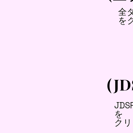
​
を
(J
JD
を
クリ