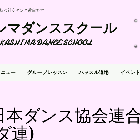
を持つ社交ダンス教室です
シマダンススクール
KASHIMA DANCE SCHOOL
メニュー
グループレッスン
ハッスル道場
イベン
日本ダンス協会連
ダ連)